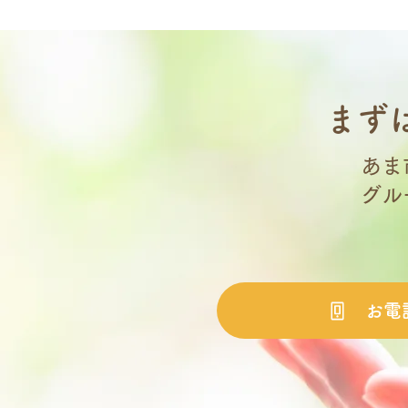
まず
あま
グル
お電